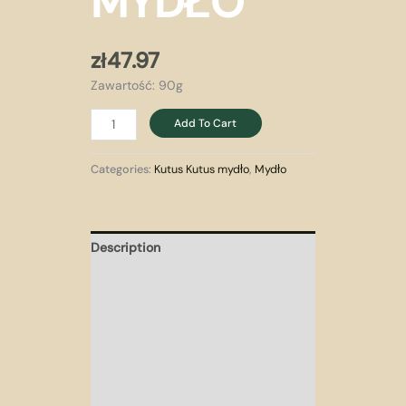
MYDŁO
zł
47.97
Zawartość: 90g
Add To Cart
Categories:
Kutus Kutus mydło
,
Mydło
Description
Informacje dodatkowe
Aplikacja
Składniki
Korzyści