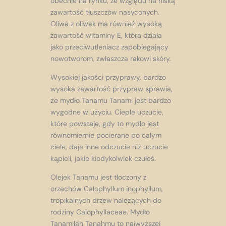
obecnie na rynku, ze względu na niską
zawartość tłuszczów nasyconych.
Oliwa z oliwek ma również wysoką
zawartość witaminy E, która działa
jako przeciwutleniacz zapobiegający
nowotworom, zwłaszcza rakowi skóry.
Wysokiej jakości przyprawy, bardzo
wysoka zawartość przypraw sprawia,
że ​​mydło Tanamu Tanami jest bardzo
wygodne w użyciu. Ciepłe uczucie,
które powstaje, gdy to mydło jest
równomiernie pocierane po całym
ciele, daje inne odczucie niż uczucie
kąpieli, jakie kiedykolwiek czułeś.
Olejek Tanamu jest tłoczony z
orzechów Calophyllum inophyllum,
tropikalnych drzew należących do
rodziny Calophyllaceae. Mydło
Tanamilah Tanahmu to najwyższej