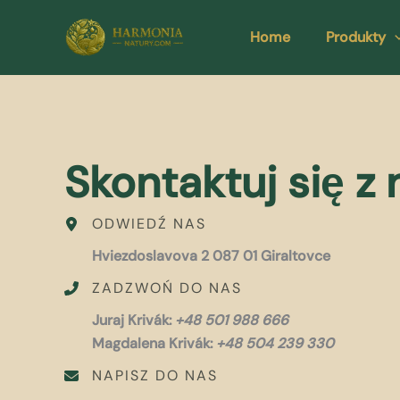
Skip
to
Home
Produkty
content
Skontaktuj się z
ODWIEDŹ NAS
Hviezdoslavova 2 087 01 Giraltovce
ZADZWOŃ DO NAS
Juraj Krivák:
+48 501 988 666
Magdalena Krivák:
+48 504 239 330
NAPISZ DO NAS