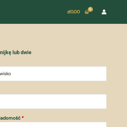
zł
0.00
nijkę lub dwie
wiadomość