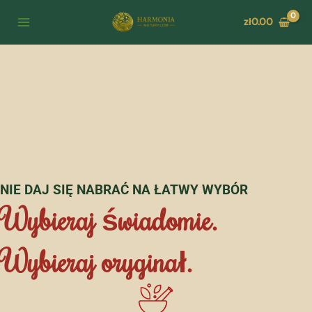
Skip
zł
0.00
to
content
NIE DAJ SIĘ NABRAĆ NA ŁATWY WYBÓR
Wybieraj świadomie.
Wybieraj oryginał.